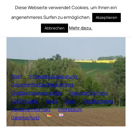
Diese Webseite verwendet Cookies, um Ihnen ein
Zum
angenehmeres Surfen zu ermöglichen.
Akzeptieren
Inhalt
springen
Mehr dazu.
Abbrechen
Start
Pflanzenbauberatung
Dokumentation/Agrarantrag
Großparzellenversuche
Precision Farming
FuE Projekte
News
Shop
Publikationen
Personen/Kontakt
Impressum
Datenschutz