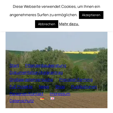
Diese Webseite verwendet Cookies, um Ihnen ein
Zum
angenehmeres Surfen zu ermöglichen.
Akzeptieren
Inhalt
springen
Mehr dazu.
Abbrechen
Start
Pflanzenbauberatung
Dokumentation/Agrarantrag
Großparzellenversuche
Precision Farming
FuE Projekte
News
Shop
Publikationen
Personen/Kontakt
Impressum
Datenschutz