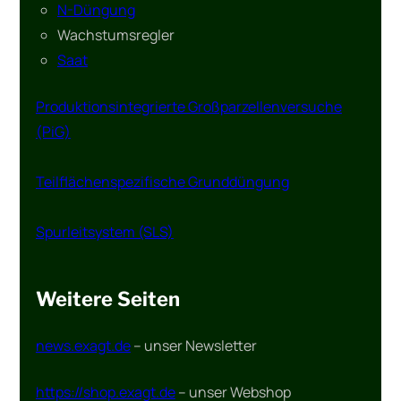
N-Düngung
Wachstumsregler
Saat
Produktionsintegrierte Großparzellenversuche
(PiG)
Teilflächenspezifische Grunddüngung
Spurleitsystem (SLS)
Weitere Seiten
news.exagt.de
– unser Newsletter
https://shop.exagt.de
– unser Webshop