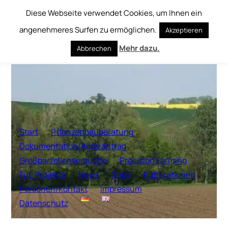
Diese Webseite verwendet Cookies, um Ihnen ein
Zum
angenehmeres Surfen zu ermöglichen.
Akzeptieren
Inhalt
springen
Mehr dazu.
Abbrechen
Start
Pflanzenbauberatung
Dokumentation/Agrarantrag
Großparzellenversuche
Precision Farming
FuE Projekte
News
Shop
Publikationen
Personen/Kontakt
Impressum
Datenschutz