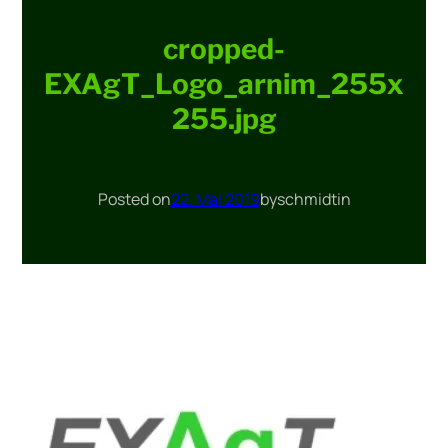
cropped-
EXAgT_Logo_arnim_255x
255.jpg
Posted on
22. Mai 2019
by
schmidt
in