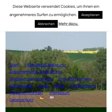
Diese Webseite verwendet Cookies, um Ihnen ein
Zum
angenehmeres Surfen zu ermöglichen.
Akzeptieren
Inhalt
springen
Mehr dazu.
Abbrechen
Start
Pflanzenbauberatung
Dokumentation/Agrarantrag
Großparzellenversuche
Precision Farming
FuE Projekte
News
Shop
Publikationen
Personen/Kontakt
Impressum
Datenschutz