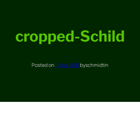
cropped-Schild
Posted on
11. Mai 2016
by
schmidt
in