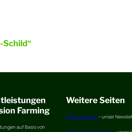
-Schild“
tleistungen
Weitere Seiten
sion Farming
news.exagt.de
– unser Newslet
stungen auf Basis von