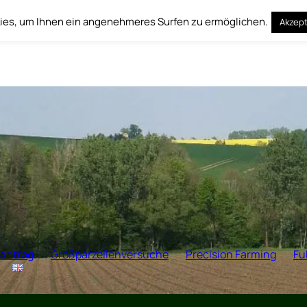
es, um Ihnen ein angenehmeres Surfen zu ermöglichen.
Akzept
antrag
Großparzellenversuche
Precision Farming
Fu