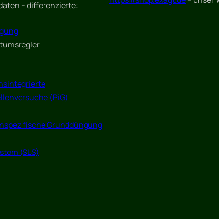
https://shop.exagt.de
– unser
daten – differenzierte:
gung
tumsregler
nsintegrierte
llenversuche (PiG)
enspezifische Grunddüngung
ystem (SLS)