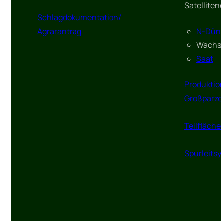
Satelliten
Schlagdokumentation/
Agrarantrag
N-Dün
Wachs
Saat
Produktio
Großparze
Teilfläch
Spurleits