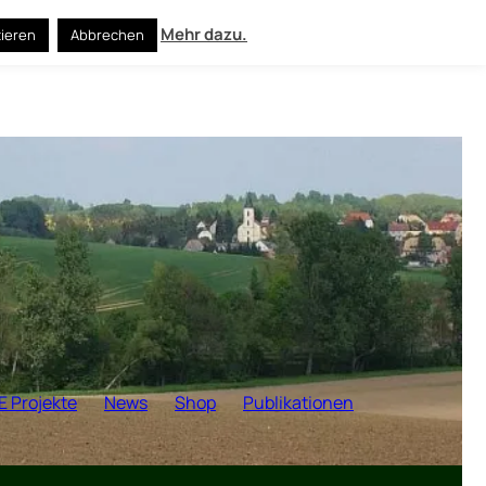
Mehr dazu.
ieren
Abbrechen
E Projekte
News
Shop
Publikationen